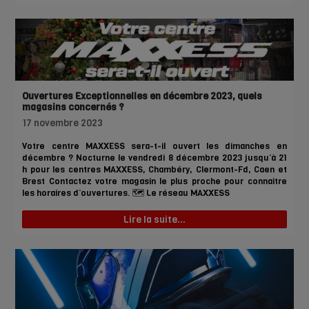
vendredi noir) est né aux États-Unis au début des années 50.
Cet évènement a lieu le lendemain de la fête de Thanksgiving,
qui a lieu le […]
Ouvertures Exceptionnelles en décembre 2023, quels
magasins concernés ?
17 novembre 2023
Votre centre MAXXESS sera-t-il ouvert les dimanches en
décembre ? Nocturne le vendredi 8 décembre 2023 jusqu’à 21
h pour les centres MAXXESS, Chambéry, Clermont-Fd, Caen et
Brest Contactez votre magasin le plus proche pour connaitre
les horaires d’ouvertures. 🗺️ Le réseau MAXXESS
Lire la suite...