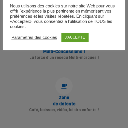
en plus !
Une équipe à
Nous utilisons des cookies sur notre site Web pour vous
offrir l'expérience la plus pertinente en mémorisant vos
votre écoute
préférences et les visites répétées. En cliquant sur
«Accepter», vous consentez à l'utilisation de TOUS les
cookies.
Paramètres des cookies
J'ACCEPTE
Multi-Concessions !
La force d’un réseau Multi-marques !
Zone
de détente
Café, boisson, vidéo, loisirs enfants !