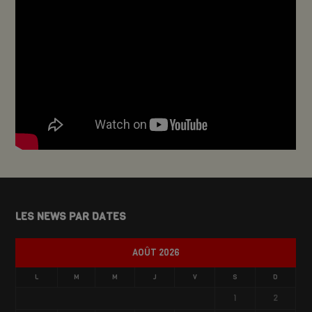
LES NEWS PAR DATES
AOÛT 2026
L
M
M
J
V
S
D
1
2