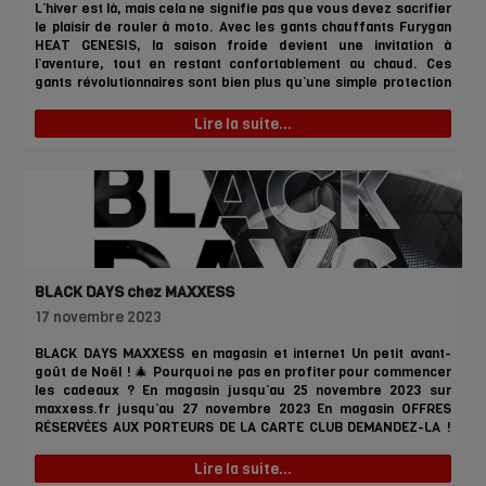
L’hiver est là, mais cela ne signifie pas que vous devez sacrifier
le plaisir de rouler à moto. Avec les gants chauffants Furygan
HEAT GENESIS, la saison froide devient une invitation à
l’aventure, tout en restant confortablement au chaud. Ces
gants révolutionnaires sont bien plus qu’une simple protection
contre le froid – ils sont le mariage parfait de la technologie
innovante et du design ergonomique. Un mode de chauffe
Lire la suite...
Intelligemment conçu Les HEAT GENESIS sont les pionniers
d’une nouvelle ère de gants chauffants. Dotés d’une
technologie de chauffage de pointe, ils offrent une chaleur
intense et personnalisable à la demande. […]
BLACK DAYS chez MAXXESS
17 novembre 2023
BLACK DAYS MAXXESS en magasin et internet Un petit avant-
goût de Noël ! 🎄 Pourquoi ne pas en profiter pour commencer
les cadeaux ? En magasin jusqu’au 25 novembre 2023 sur
maxxess.fr jusqu’au 27 novembre 2023 En magasin OFFRES
RÉSERVÉES AUX PORTEURS DE LA CARTE CLUB DEMANDEZ-LA !
Pour plus d’informations, contactez le centre MAXXESS le plus
proche de chez vous ! Rendez-vous sur la page du RÉSEAU
Lire la suite...
MAXXESS Le saviez-vous ? Le Black Friday (aussi appelé