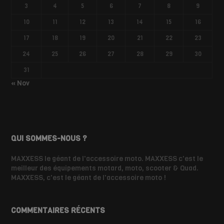
3
4
5
6
7
8
9
10
11
12
13
14
15
16
17
18
19
20
21
22
23
24
25
26
27
28
29
30
31
« Nov
QUI SOMMES-NOUS ?
MAXXESS le géant de l'accessoire moto. MAXXESS c'est le
meilleur des équipements motard, moto, scooter & Quad.
MAXXESS, c'est le géant de l'accessoire moto !
COMMENTAIRES RÉCENTS