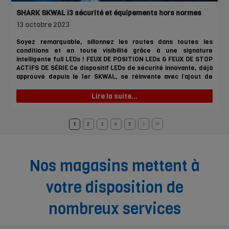
SHARK SKWAL i3 sécurité et équipements hors normes
13 octobre 2023
Soyez remarquable, sillonnez les routes dans toutes les
conditions et en toute visibilité grâce à une signature
intelligente full LEDs ! FEUX DE POSITION LEDs & FEUX DE STOP
ACTIFS DE SÉRIE Ce dispositif LEDs de sécurité innovante, déjà
approuvé depuis le 1er SKWAL, se réinvente avec l’ajout de
feux de stop actifs de série. Grâce à l’intégration d’un
accéléromètre triaxial, bénéficiez sur votre casque de feux de
Lire la suite...
stop intelligents sans aucune connexion filaire ou Bluetooth !
DESIGN COMPACT & DISRUPTIF Un design directement inspiré
de l’univers du sport mécanique et de la science-fiction. Ce
1
2
3
4
5
mix, entre aérodynamique et robotique, met en […]
Nos magasins mettent à
votre disposition de
nombreux services