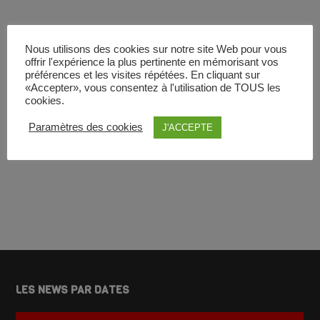
Nous utilisons des cookies sur notre site Web pour vous
offrir l'expérience la plus pertinente en mémorisant vos
AS YOU CAN SEE, WE’RE REALLY GOOD AT WHAT WE DO
préférences et les visites répétées. En cliquant sur
CALL US FOR A QUOTE
«Accepter», vous consentez à l'utilisation de TOUS les
cookies.
Paramètres des cookies
J'ACCEPTE
CONTACT US
LES NEWS PAR DATES