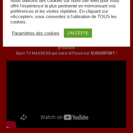
ZARCO !
Nous utilisons des cookies sur notre site Web pour vous
offrir l'expérience la plus pertinente en mémorisant vos
préférences et les visites répétées. En cliquant sur
«Accepter», vous consentez à l'utilisation de TOUS les
Découvrez notre tout nouveau
TEASER
issu du tournage
cookies.
MAXXESS
réalisé dans le centre
MAXXESS de Clermont-
Ferrand
!
Paramètres des cookies
J'ACCEPTE
Retrouvez le pilote MAXXESS
Johann Zarco
double champion
du monde de MOTO2 2015/2016 et pilote MOTOGP dans ce
prochain
Spot TV MAXXESS qui sera diffusé sur
EUROSPORT
!