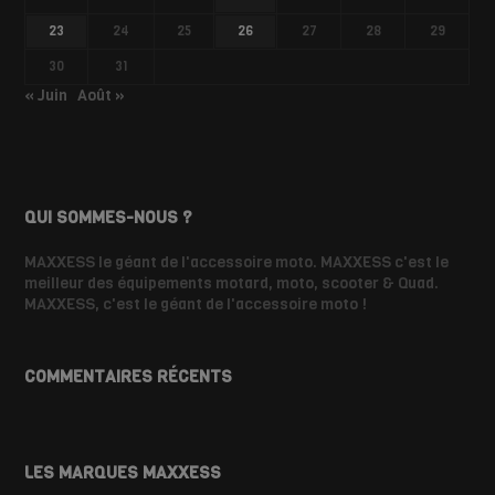
23
24
25
26
27
28
29
30
31
« Juin
Août »
QUI SOMMES-NOUS ?
MAXXESS le géant de l'accessoire moto. MAXXESS c'est le
meilleur des équipements motard, moto, scooter & Quad.
MAXXESS, c'est le géant de l'accessoire moto !
COMMENTAIRES RÉCENTS
LES MARQUES MAXXESS