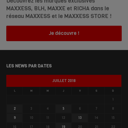
Découvrez les marques exclusives
MAXXESS, BLH, MAXXE et RICHA dans le
réseau MAXXESS et le MAXXESS STORE !
Je découvre !
LES NEWS PAR DATES
JUILLET 2018
L
M
M
J
V
S
D
1
2
3
4
5
6
7
8
9
10
11
12
13
14
15
16
17
18
19
20
21
22