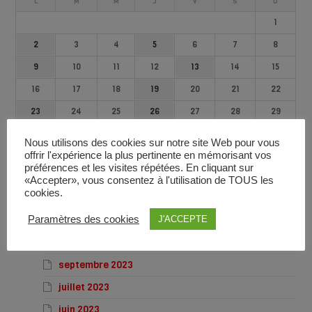
L
M
M
J
V
S
D
1
2
3
4
5
6
7
8
9
10
11
12
13
14
15
16
17
18
19
20
21
22
23
24
25
26
27
28
29
30
31
Nous utilisons des cookies sur notre site Web pour vous
« Juin
Août »
offrir l'expérience la plus pertinente en mémorisant vos
préférences et les visites répétées. En cliquant sur
«Accepter», vous consentez à l'utilisation de TOUS les
les Actualités par mois
cookies.
Paramètres des cookies
J'ACCEPTE
novembre 2023
octobre 2023
septembre 2023
juillet 2023
juin 2023