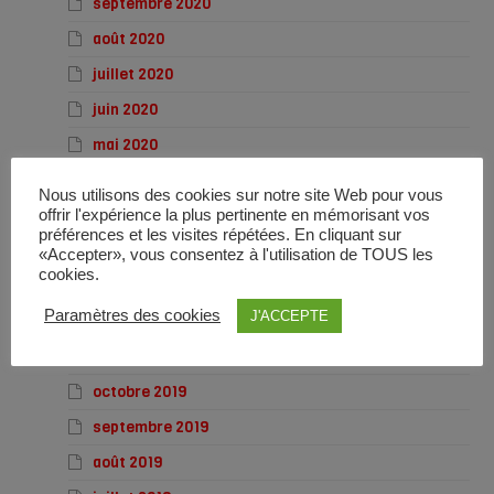
septembre 2020
août 2020
juillet 2020
juin 2020
mai 2020
avril 2020
Nous utilisons des cookies sur notre site Web pour vous
mars 2020
offrir l'expérience la plus pertinente en mémorisant vos
préférences et les visites répétées. En cliquant sur
février 2020
«Accepter», vous consentez à l'utilisation de TOUS les
cookies.
janvier 2020
Paramètres des cookies
J'ACCEPTE
décembre 2019
novembre 2019
octobre 2019
septembre 2019
août 2019