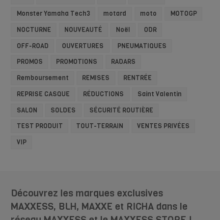
Monster Yamaha Tech3
motard
moto
MOTOGP
NOCTURNE
NOUVEAUTÉ
Noël
ODR
OFF-ROAD
OUVERTURES
PNEUMATIQUES
PROMOS
PROMOTIONS
RADARS
Remboursement
REMISES
RENTRÉE
REPRISE CASQUE
RÉDUCTIONS
Saint Valentin
SALON
SOLDES
SÉCURITÉ ROUTIÈRE
TEST PRODUIT
TOUT-TERRAIN
VENTES PRIVÉES
VIP
Découvrez les marques exclusives
MAXXESS, BLH, MAXXE et RICHA dans le
réseau MAXXESS et le MAXXESS STORE !