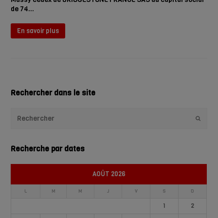
de 74…
En savoir plus
Rechercher dans le site
Envoye
Recherche par dates
AOÛT 2026
L
M
M
J
V
S
D
1
2