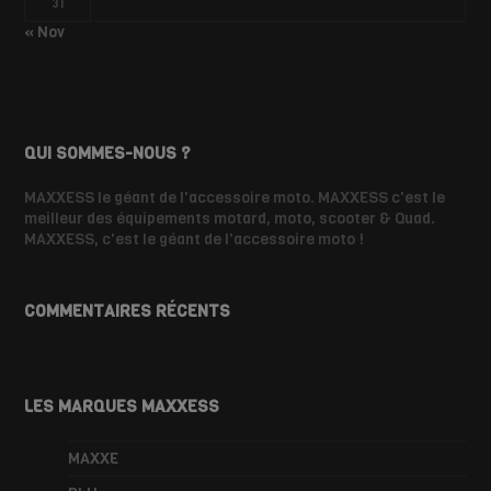
31
« Nov
QUI SOMMES-NOUS ?
MAXXESS le géant de l'accessoire moto. MAXXESS c'est le
meilleur des équipements motard, moto, scooter & Quad.
MAXXESS, c'est le géant de l'accessoire moto !
COMMENTAIRES RÉCENTS
LES MARQUES MAXXESS
MAXXE