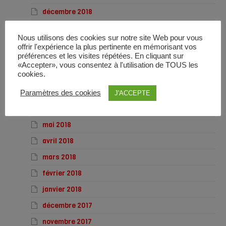
décembre 2018
novembre 2018
Nous utilisons des cookies sur notre site Web pour vous
octobre 2018
offrir l'expérience la plus pertinente en mémorisant vos
préférences et les visites répétées. En cliquant sur
septembre 2018
«Accepter», vous consentez à l'utilisation de TOUS les
cookies.
août 2018
juillet 2018
Paramètres des cookies
J'ACCEPTE
juin 2018
mai 2018
avril 2018
mars 2018
février 2018
janvier 2018
décembre 2017
novembre 2017