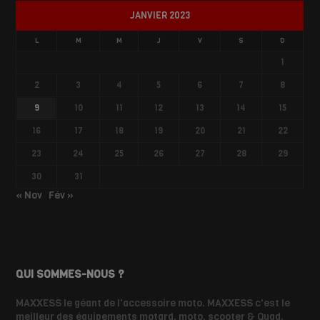
JANVIER 2023
L
M
M
J
V
S
D
1
2
3
4
5
6
7
8
9
10
11
12
13
14
15
16
17
18
19
20
21
22
23
24
25
26
27
28
29
30
31
« Nov
Fév »
QUI SOMMES-NOUS ?
MAXXESS le géant de l'accessoire moto. MAXXESS c'est le
meilleur des équipements motard, moto, scooter & Quad.