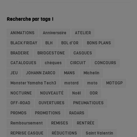
Recherche par tags !
ANIMATIONS
Anniversaire
ATELIER
BLACK FRIDAY
BLH
BOL d'OR
BONS PLANS
BRADERIE
BRIDGESTONE
CASQUES
CATALOGUES
chèques
CIRCUIT
CONCOURS
JEU
JOHANN ZARCO
MANS
Michelin
Monster Yamaha Tech3
motard
moto
MOTOGP
NOCTURNE
NOUVEAUTÉ
Noël
ODR
OFF-ROAD
OUVERTURES
PNEUMATIQUES
PROMOS
PROMOTIONS
RADARS
Remboursement
REMISES
RENTRÉE
REPRISE CASQUE
RÉDUCTIONS
Saint Valentin