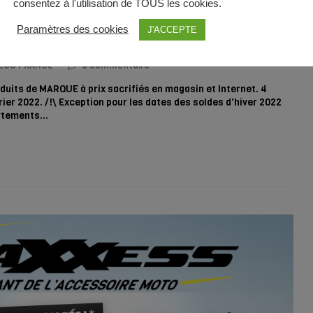
consentez à l'utilisation de TOUS les cookies.
Paramètres des cookies
J'ACCEPTE
MAXXESS
ESS FRANCE
0 commentaire
ts de MARQUE à prix sacrifiés en magasin et Internet. 4
rier 2022. /!\ Exception pour les dates des soldes d'hiver 2022
artements…