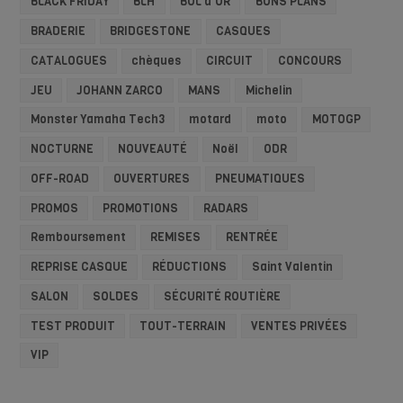
BLACK FRIDAY
BLH
BOL d'OR
BONS PLANS
BRADERIE
BRIDGESTONE
CASQUES
CATALOGUES
chèques
CIRCUIT
CONCOURS
JEU
JOHANN ZARCO
MANS
Michelin
Monster Yamaha Tech3
motard
moto
MOTOGP
NOCTURNE
NOUVEAUTÉ
Noël
ODR
OFF-ROAD
OUVERTURES
PNEUMATIQUES
PROMOS
PROMOTIONS
RADARS
Remboursement
REMISES
RENTRÉE
REPRISE CASQUE
RÉDUCTIONS
Saint Valentin
SALON
SOLDES
SÉCURITÉ ROUTIÈRE
TEST PRODUIT
TOUT-TERRAIN
VENTES PRIVÉES
VIP