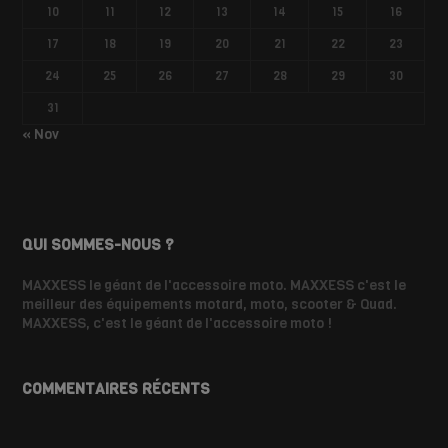
10
11
12
13
14
15
16
17
18
19
20
21
22
23
24
25
26
27
28
29
30
31
« Nov
QUI SOMMES-NOUS ?
MAXXESS le géant de l'accessoire moto. MAXXESS c'est le
meilleur des équipements motard, moto, scooter & Quad.
MAXXESS, c'est le géant de l'accessoire moto !
COMMENTAIRES RÉCENTS