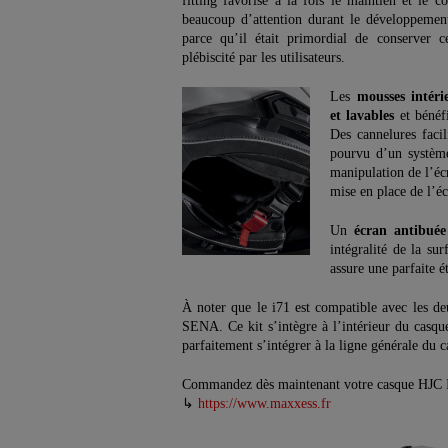
fitting favorise à la fois le maintien et le co
beaucoup d’attention durant le développemen
parce qu’il était primordial de conserver c
plébiscité par les utilisateurs.
Les
mousses intéri
et lavables
et bénéf
Des cannelures facil
pourvu d’un système
manipulation de l’éc
mise en place de l’éc
Un
écran antibuée
intégralité de la su
assure une parfaite ét
À noter que le i71 est compatible avec les 
SENA. Ce kit s’intègre à l’intérieur du casqu
parfaitement s’intégrer à la ligne générale du c
Commandez dès maintenant votre casque HJ
↳
https://www.maxxess.fr