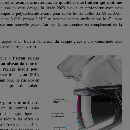
71 met en avant des matériaux de qualité et une finition qui continue
 son nouveau design, la livrée 2023 évolue en profondeur avec trois
 composite polycarbonate avancé pour servir les six tailles du XS au 2XL.
lation A.C.S. propre à HJC se retrouve encore amélioré sur le i71 avec
sse une nouvelle prise d’air sur la mentonnière en complément de la
’apport d’air frais à l’intérieur du casque grâce à une commande trois
ntermédiaire ; ouverte).
asque :
l’écran solaire
 au niveau du tour de
 réglage inédit pour
sur le nouveau RPHA
 mm pour ne pas être en
 une protection solaire
e pour une meilleure
ant le confort, elles
uction spécifique de
e réduire les effets de
 prédécesseurs du i71, le