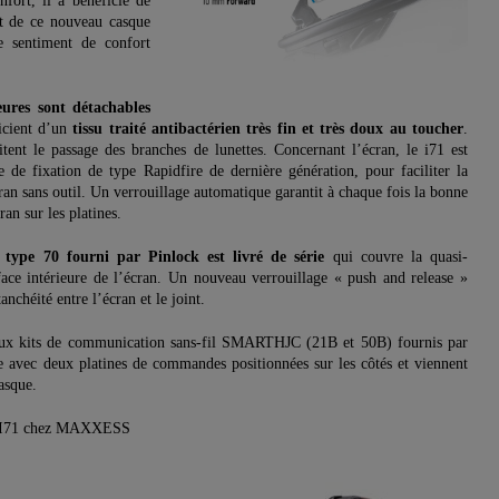
nfort, il a bénéficié de
t de ce nouveau casque
e sentiment de confort
eures sont détachables
icient d’un
tissu traité antibactérien très fin et très doux au toucher
.
itent le passage des branches de lunettes. Concernant l’écran, le i71 est
 de fixation de type Rapidfire de dernière génération, pour faciliter la
ran sans outil. Un verrouillage automatique garantit à chaque fois la bonne
ran sur les platines.
 type 70 fourni par Pinlock est livré de série
qui couvre la quasi-
rface intérieure de l’écran. Un nouveau verrouillage « push and release »
anchéité entre l’écran et le joint.
deux kits de communication sans-fil SMARTHJC (21B et 50B) fournis par
e avec deux platines de commandes positionnées sur les côtés et viennent
asque.
C I71 chez MAXXESS