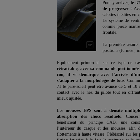
Pour y arriver,
le i
de progresser !
Avec
calottes inédites en
Le système de venti
comme pièce maitre
frontale.
La première assure l
positions (fermée ; i
É
quipement primordial sur ce type de c
rétractable, avec sa commande positionnée
cou, il se démarque avec l’arrivée d’un
s’adapter à la morphologie de tous.
Comme 
71 le pare-soleil peut être avancé de 5 et 10
contact avec le nez du pilote tout en offrant
mieux ajustée.
Les
mousses EPS sont à densité multipl
absorption des chocs résiduels
. Concern
bénéficient du principe CAD, une constr
l’intérieur du casque et des mousses, afin d
flottements à haute vitesse. Plébiscité sur les