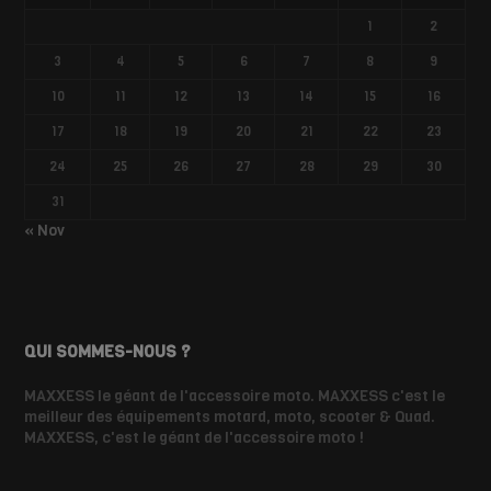
1
2
3
4
5
6
7
8
9
10
11
12
13
14
15
16
17
18
19
20
21
22
23
24
25
26
27
28
29
30
31
« Nov
QUI SOMMES-NOUS ?
MAXXESS le géant de l'accessoire moto. MAXXESS c'est le
meilleur des équipements motard, moto, scooter & Quad.
MAXXESS, c'est le géant de l'accessoire moto !