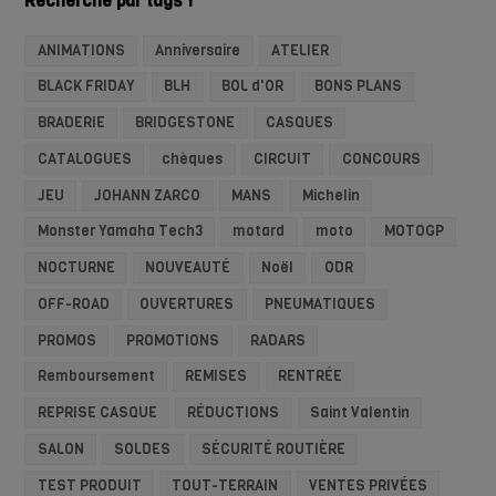
Recherche par tags !
ANIMATIONS
Anniversaire
ATELIER
BLACK FRIDAY
BLH
BOL d'OR
BONS PLANS
BRADERIE
BRIDGESTONE
CASQUES
CATALOGUES
chèques
CIRCUIT
CONCOURS
JEU
JOHANN ZARCO
MANS
Michelin
Monster Yamaha Tech3
motard
moto
MOTOGP
NOCTURNE
NOUVEAUTÉ
Noël
ODR
OFF-ROAD
OUVERTURES
PNEUMATIQUES
PROMOS
PROMOTIONS
RADARS
Remboursement
REMISES
RENTRÉE
REPRISE CASQUE
RÉDUCTIONS
Saint Valentin
SALON
SOLDES
SÉCURITÉ ROUTIÈRE
TEST PRODUIT
TOUT-TERRAIN
VENTES PRIVÉES