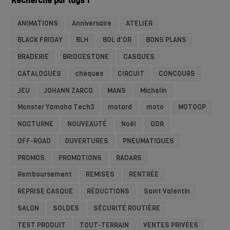
Recherche par tags !
ANIMATIONS
Anniversaire
ATELIER
BLACK FRIDAY
BLH
BOL d'OR
BONS PLANS
BRADERIE
BRIDGESTONE
CASQUES
CATALOGUES
chèques
CIRCUIT
CONCOURS
JEU
JOHANN ZARCO
MANS
Michelin
Monster Yamaha Tech3
motard
moto
MOTOGP
NOCTURNE
NOUVEAUTÉ
Noël
ODR
OFF-ROAD
OUVERTURES
PNEUMATIQUES
PROMOS
PROMOTIONS
RADARS
Remboursement
REMISES
RENTRÉE
REPRISE CASQUE
RÉDUCTIONS
Saint Valentin
SALON
SOLDES
SÉCURITÉ ROUTIÈRE
TEST PRODUIT
TOUT-TERRAIN
VENTES PRIVÉES