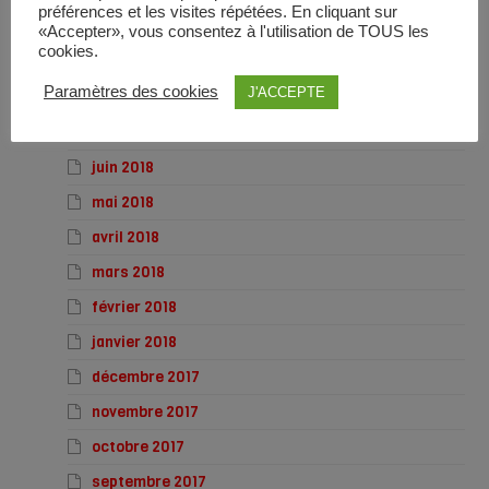
préférences et les visites répétées. En cliquant sur
octobre 2018
«Accepter», vous consentez à l'utilisation de TOUS les
cookies.
septembre 2018
Paramètres des cookies
J'ACCEPTE
août 2018
juillet 2018
juin 2018
mai 2018
avril 2018
mars 2018
février 2018
janvier 2018
décembre 2017
novembre 2017
octobre 2017
septembre 2017