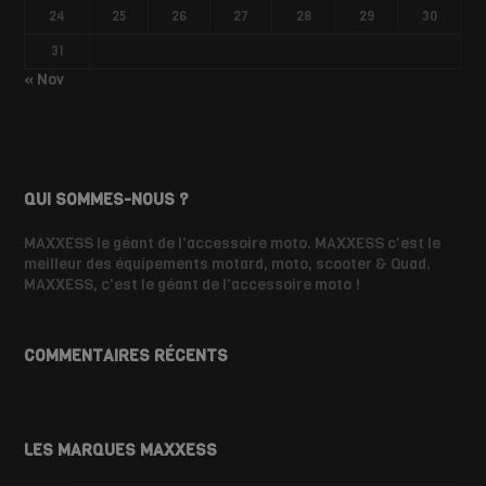
24
25
26
27
28
29
30
31
« Nov
QUI SOMMES-NOUS ?
MAXXESS le géant de l'accessoire moto. MAXXESS c'est le
meilleur des équipements motard, moto, scooter & Quad.
MAXXESS, c'est le géant de l'accessoire moto !
COMMENTAIRES RÉCENTS
LES MARQUES MAXXESS