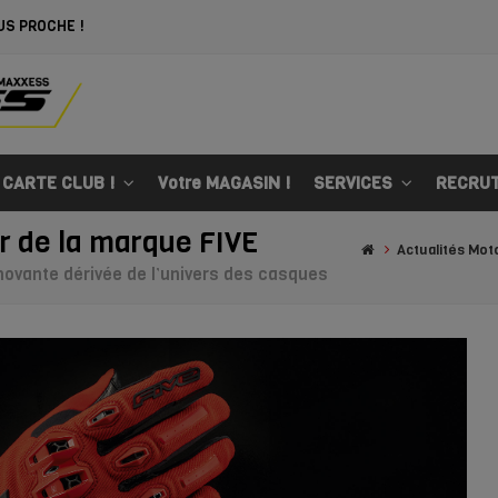
US PROCHE !
 CARTE CLUB !
Votre MAGASIN !
SERVICES
RECRU
er de la marque FIVE
Actualités Mot
novante dérivée de l’univers des casques