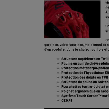
Ma
né
Ai
pa
Sa
pr
On
gardiste, voire futuriste, mais aussi et 
d’un roadster dans la chaleur parfois étou
Structure supérieure en Twill
Paume en cuir de chèvre plein
Protection métacarpo-phalen
Protection de l’hypothénar
Protection des doigts en TPR 
Structure du pouce en Softshe
Fourchettes (entre-doigts) en
Poignet ergonomique en néop
Système Touch Screen™ sur i
CE KP1