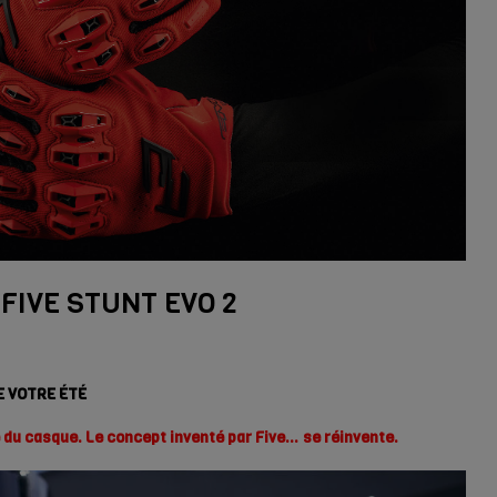
 FIVE STUNT EVO 2
E VOTRE ÉTÉ
e du casque. Le concept inventé par Five… se réinvente.