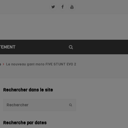
Twitter
Facebook
Youtube
Profile
Profile
Profile
TEMENT
o
Le nouveau gant moto FIVE STUNT EVO 2
Rechercher dans le site
Envoyer
Recherche par dates