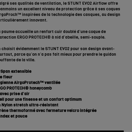
lgré ses qualités de ventilation, le STUNT EVO2 Airflow offre
anmoins un excellent niveau de protection grâce à ses coques
rgoProch™ inspirées de la technologie des casques, au design
rticulièrement innovant.
 paume accueille un renfort cuir doublé d’une coque de
otection ERGO PROTECH® à nid d’abeille, semi-souple.
 choisit évidemment le STUNT EVO2 pour son design avant-
surtout, parce qu’on n’a pas fait mieux pour prendre le guidon
ffante de la ville.
 Span extensible
e fleur
gienne AirgoProtech™ ventilée
 ERGO PROTECH® honeycomb
avec prise d’air
ll pour une finesse et un confort optimum
 Nylon stretch ultra-résistant
rène thermoformé avec fermeture velcro intégrée
ndex et pouce