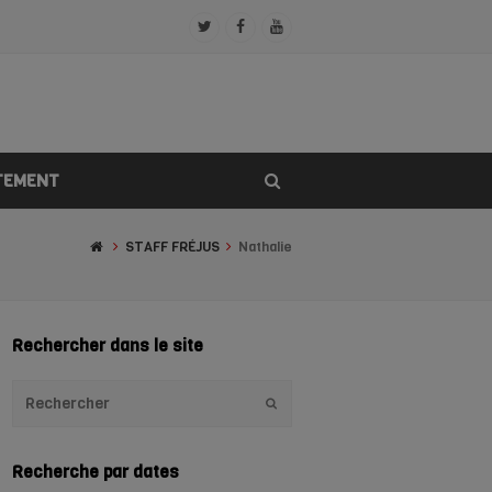
Twitter
Facebook
Youtube
Profile
Profile
Profile
TEMENT
STAFF FRÉJUS
Nathalie
Rechercher dans le site
Envoyer
Recherche par dates