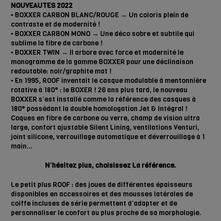
NOUVEAUTES 2022
▪️ BOXXER CARBON BLANC/ROUGE → Un coloris plein de
contraste et de modernité !
▪️ BOXXER CARBON MONO → Une déco sobre et subtile qui
sublime la fibre de carbone !
▪️ BOXXER TWIN → Il arbore avec force et modernité le
monogramme de la gamme BOXXER pour une déclinaison
redoutable: noir/graphite mat !
▪️ En 1995, ROOF inventait le casque modulable à mentonnière
rotative à 180° : le BOXER ! 26 ans plus tard, le nouveau
BOXXER s’est installé comme la référence des casques à
180° possédant la double homologation Jet & Intégral !
Coques en fibre de carbone ou verre, champ de vision ultra
large, confort ajustable Silent Lining, ventilations Venturi,
joint silicone, verrouillage automatique et déverrouillage à 1
main…
N’hésitez plus, choisissez La référence.
Le petit plus ROOF : des joues de différentes épaisseurs
disponibles en accessoires et des mousses latérales de
coiffe incluses de série permettent d’adapter et de
personnaliser le confort au plus proche de sa morphologie.