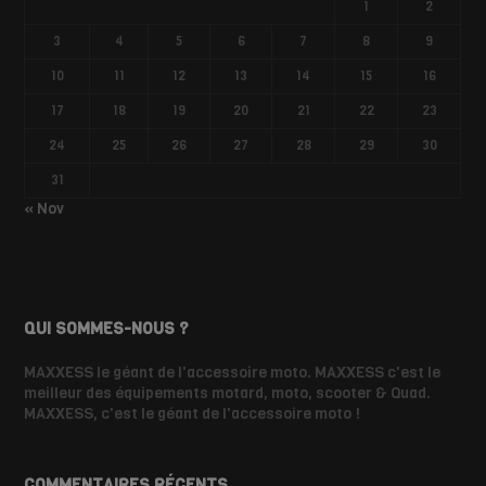
1
2
3
4
5
6
7
8
9
10
11
12
13
14
15
16
17
18
19
20
21
22
23
24
25
26
27
28
29
30
31
« Nov
QUI SOMMES-NOUS ?
MAXXESS le géant de l'accessoire moto. MAXXESS c'est le
meilleur des équipements motard, moto, scooter & Quad.
MAXXESS, c'est le géant de l'accessoire moto !
COMMENTAIRES RÉCENTS