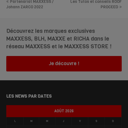
Partenariat MAXXESS /
Les Tutos et conseils ROOF
Johann ZARCO 2022
PROCEED
Découvrez les marques exclusives
MAXXESS, BLH, MAXXE et RICHA dans le
réseau MAXXESS et le MAXXESS STORE !
Je découvre !
LES NEWS PAR DATES
AOÛT 2026
L
M
M
J
V
S
D