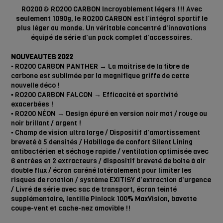
RO200 & RO200 CARBON Incroyablement légers !!! Avec
seulement 1090g, le RO200 CARBON est l’intégral sportif le
plus léger au monde. Un véritable concentré d’innovations
équipé de série d’un pack complet d’accessoires.
NOUVEAUTES 2022
▪️ RO200 CARBON PANTHER → La maitrise de la fibre de
carbone est sublimée par la magnifique griffe de cette
nouvelle déco !
▪️ RO200 CARBON FALCON → Efficacité et sportivité
exacerbées !
▪️ RO200 NÉON → Design épuré en version noir mat / rouge ou
noir brillant / argent !
▪️ Champ de vision ultra large / Dispositif d’amortissement
breveté à 5 densités / Habillage de confort Silent Lining
antibactérien et séchage rapide / ventilation optimisée avec
6 entrées et 2 extracteurs / dispositif breveté de boite à air
double flux / écran caréné latéralement pour limiter les
risques de rotation / système EXITISY d’extraction d’urgence
/ Livré de série avec sac de transport, écran teinté
supplémentaire, lentille Pinlock 100% MaxVision, bavette
coupe-vent et cache-nez amovible !!