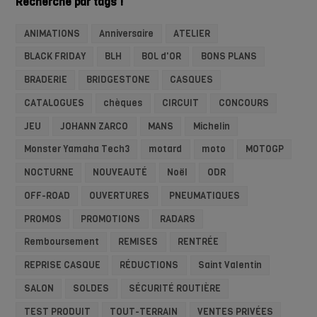
Recherche par tags !
ANIMATIONS
Anniversaire
ATELIER
BLACK FRIDAY
BLH
BOL d'OR
BONS PLANS
BRADERIE
BRIDGESTONE
CASQUES
CATALOGUES
chèques
CIRCUIT
CONCOURS
JEU
JOHANN ZARCO
MANS
Michelin
Monster Yamaha Tech3
motard
moto
MOTOGP
NOCTURNE
NOUVEAUTÉ
Noël
ODR
OFF-ROAD
OUVERTURES
PNEUMATIQUES
PROMOS
PROMOTIONS
RADARS
Remboursement
REMISES
RENTRÉE
REPRISE CASQUE
RÉDUCTIONS
Saint Valentin
SALON
SOLDES
SÉCURITÉ ROUTIÈRE
TEST PRODUIT
TOUT-TERRAIN
VENTES PRIVÉES