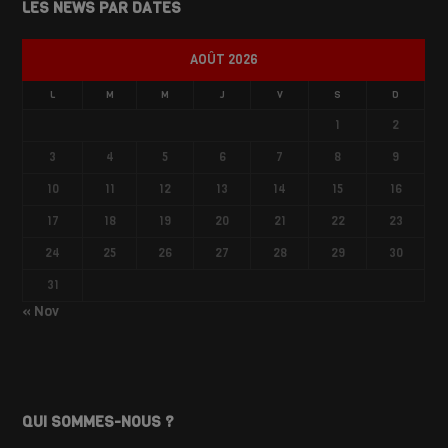
LES NEWS PAR DATES
AOÛT 2026
L
M
M
J
V
S
D
1
2
3
4
5
6
7
8
9
10
11
12
13
14
15
16
17
18
19
20
21
22
23
24
25
26
27
28
29
30
31
« Nov
QUI SOMMES-NOUS ?