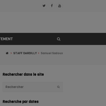
Twitter
Facebook
Youtube
Profile
Profile
Profile
TEMENT
STAFF DARDILLY
Samuel Sadoux
Rechercher dans le site
Envoyer
Recherche par dates