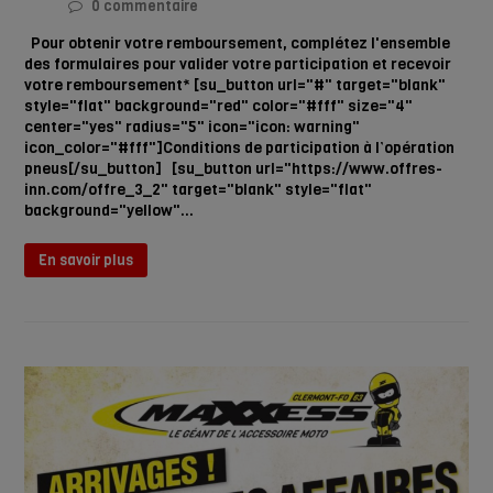
0 commentaire
Pour obtenir votre remboursement, complétez l'ensemble
des formulaires pour valider votre participation et recevoir
votre remboursement* [su_button url="#" target="blank"
style="flat" background="red" color="#fff" size="4"
center="yes" radius="5" icon="icon: warning"
icon_color="#fff"]Conditions de participation à l’opération
pneus[/su_button] [su_button url="https://www.offres-
inn.com/offre_3_2" target="blank" style="flat"
background="yellow"…
En savoir plus