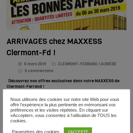
ARRIVAGES chez MAXXESS
Clermont-Fd !
6 mars 2019
CLERMONT-FERRAND / AUBIÈRE
0 commentaire
Découvrez nos offres exclusives dans votre MAXXESS de
Clermont-Ferrand !
Nous utilisons des cookies sur notre site Web pour vous
En savoir plus
offrir l'expérience la plus pertinente en mémorisant vos
préférences et les visites répétées. En cliquant sur
«Accepter», vous consentez à l'utilisation de TOUS les
cookies.
Paramètres des cookies
J'ACCEPTE