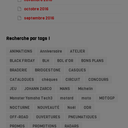
octobre 2016
septembre 2016
Recherche par tags !
ANIMATIONS
Anniversaire
ATELIER
BLACK FRIDAY
BLH
BOL d'OR
BONS PLANS
BRADERIE
BRIDGESTONE
CASQUES
CATALOGUES
chèques
CIRCUIT
CONCOURS
JEU
JOHANN ZARCO
MANS
Michelin
Monster Yamaha Tech3
motard
moto
MOTOGP
NOCTURNE
NOUVEAUTÉ
Noël
ODR
OFF-ROAD
OUVERTURES
PNEUMATIQUES
PROMOS
PROMOTIONS
RADARS