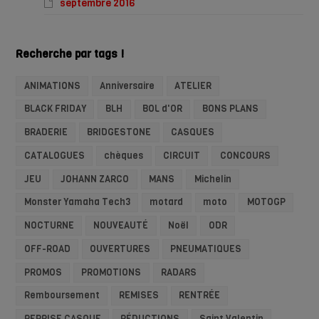
septembre 2016
Recherche par tags !
ANIMATIONS
Anniversaire
ATELIER
BLACK FRIDAY
BLH
BOL d'OR
BONS PLANS
BRADERIE
BRIDGESTONE
CASQUES
CATALOGUES
chèques
CIRCUIT
CONCOURS
JEU
JOHANN ZARCO
MANS
Michelin
Monster Yamaha Tech3
motard
moto
MOTOGP
NOCTURNE
NOUVEAUTÉ
Noël
ODR
OFF-ROAD
OUVERTURES
PNEUMATIQUES
PROMOS
PROMOTIONS
RADARS
Remboursement
REMISES
RENTRÉE
REPRISE CASQUE
RÉDUCTIONS
Saint Valentin