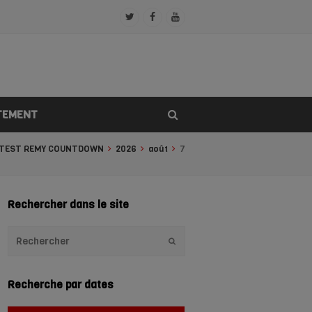
Twitter
Facebook
Youtube
Profile
Profile
Profile
TEMENT
TEST REMY COUNTDOWN
2026
août
7
Rechercher dans le site
Envoyer
Recherche par dates