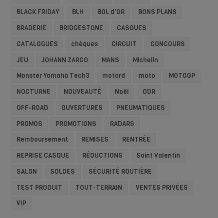
BLACK FRIDAY
BLH
BOL d'OR
BONS PLANS
BRADERIE
BRIDGESTONE
CASQUES
CATALOGUES
chèques
CIRCUIT
CONCOURS
JEU
JOHANN ZARCO
MANS
Michelin
Monster Yamaha Tech3
motard
moto
MOTOGP
NOCTURNE
NOUVEAUTÉ
Noël
ODR
OFF-ROAD
OUVERTURES
PNEUMATIQUES
PROMOS
PROMOTIONS
RADARS
Remboursement
REMISES
RENTRÉE
REPRISE CASQUE
RÉDUCTIONS
Saint Valentin
SALON
SOLDES
SÉCURITÉ ROUTIÈRE
TEST PRODUIT
TOUT-TERRAIN
VENTES PRIVÉES
VIP