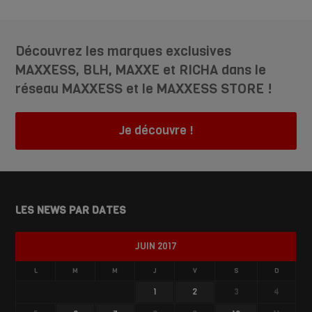
Découvrez les marques exclusives
MAXXESS, BLH, MAXXE et RICHA dans le
réseau MAXXESS et le MAXXESS STORE !
Je découvre !
LES NEWS PAR DATES
JUIN 2017
L
M
M
J
V
S
D
1
2
3
4