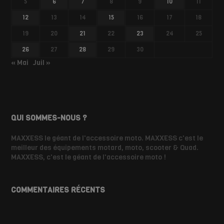
5
6
7
8
9
10
11
12
13
14
15
16
17
18
19
20
21
22
23
24
25
26
27
28
29
30
« Mai
Juil »
QUI SOMMES-NOUS ?
MAXXESS le géant de l'accessoire moto. MAXXESS c'est le
meilleur des équipements motard, moto, scooter & Quad.
MAXXESS, c'est le géant de l'accessoire moto !
COMMENTAIRES RÉCENTS