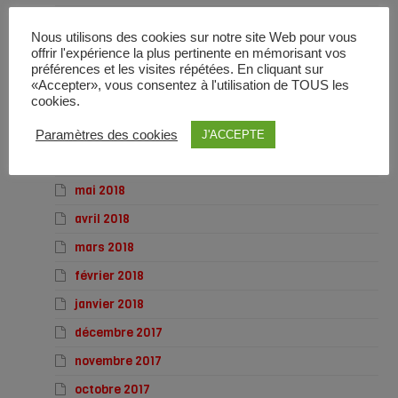
novembre 2018
Nous utilisons des cookies sur notre site Web pour vous
octobre 2018
offrir l'expérience la plus pertinente en mémorisant vos
préférences et les visites répétées. En cliquant sur
septembre 2018
«Accepter», vous consentez à l'utilisation de TOUS les
cookies.
août 2018
juillet 2018
Paramètres des cookies
J'ACCEPTE
juin 2018
mai 2018
avril 2018
mars 2018
février 2018
janvier 2018
décembre 2017
novembre 2017
octobre 2017