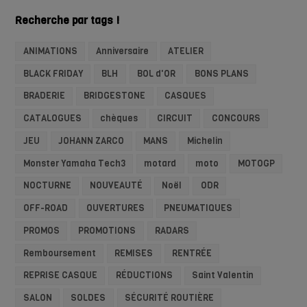
Recherche par tags !
ANIMATIONS
Anniversaire
ATELIER
BLACK FRIDAY
BLH
BOL d'OR
BONS PLANS
BRADERIE
BRIDGESTONE
CASQUES
CATALOGUES
chèques
CIRCUIT
CONCOURS
JEU
JOHANN ZARCO
MANS
Michelin
Monster Yamaha Tech3
motard
moto
MOTOGP
NOCTURNE
NOUVEAUTÉ
Noël
ODR
OFF-ROAD
OUVERTURES
PNEUMATIQUES
PROMOS
PROMOTIONS
RADARS
Remboursement
REMISES
RENTRÉE
REPRISE CASQUE
RÉDUCTIONS
Saint Valentin
SALON
SOLDES
SÉCURITÉ ROUTIÈRE