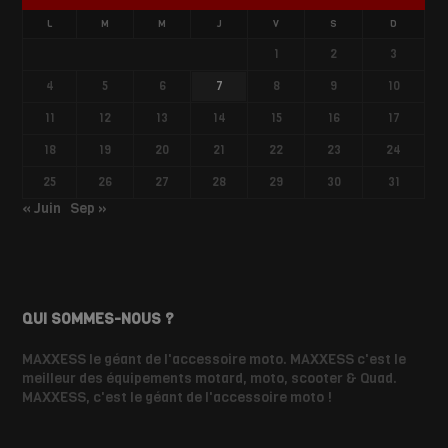
L
M
M
J
V
S
D
1
2
3
4
5
6
7
8
9
10
11
12
13
14
15
16
17
18
19
20
21
22
23
24
25
26
27
28
29
30
31
« Juin
Sep »
QUI SOMMES-NOUS ?
MAXXESS le géant de l'accessoire moto. MAXXESS c'est le
meilleur des équipements motard, moto, scooter & Quad.
MAXXESS, c'est le géant de l'accessoire moto !