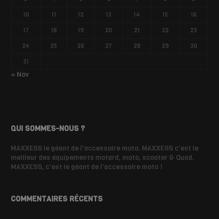
10
11
12
13
14
15
16
17
18
19
20
21
22
23
24
25
26
27
28
29
30
31
« Nov
QUI SOMMES-NOUS ?
MAXXESS le géant de l'accessoire moto. MAXXESS c'est le
meilleur des équipements motard, moto, scooter & Quad.
MAXXESS, c'est le géant de l'accessoire moto !
COMMENTAIRES RÉCENTS