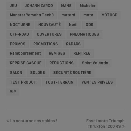
JEU
JOHANN ZARCO
MANS
Michelin
Monster Yamaha Tech3
motard
moto
MOTOGP
NOCTURNE
NOUVEAUTÉ
Noël
ODR
OFF-ROAD
OUVERTURES
PNEUMATIQUES
PROMOS
PROMOTIONS
RADARS
Remboursement
REMISES
RENTRÉE
REPRISE CASQUE
RÉDUCTIONS
Saint Valentin
SALON
SOLDES
SÉCURITÉ ROUTIÈRE
TEST PRODUIT
TOUT-TERRAIN
VENTES PRIVÉES
VIP
La nocturne des soldes !
Essai moto Triumph
Thruxton 1200 RS