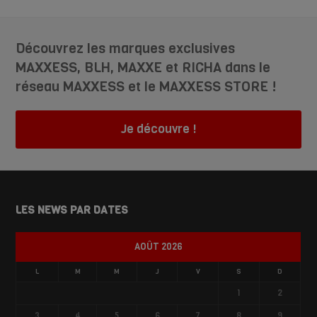
Découvrez les marques exclusives
MAXXESS, BLH, MAXXE et RICHA dans le
réseau MAXXESS et le MAXXESS STORE !
Je découvre !
LES NEWS PAR DATES
AOÛT 2026
L
M
M
J
V
S
D
1
2
3
4
5
6
7
8
9