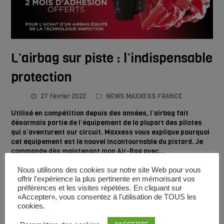
L’airbag sur piste : l’indispensable
protection
27 février 2022
NEWS MAXXESS FRANCE
Utilisé en compétition depuis des années, l’airbag fait
désormais partie de l’équipement de la plupart des pilotes
qui s’aventurent sur circuit. Maxxess vous explique pourquoi
cet équipement est le nouvel incontournable du pistard. Je
commande dès maintenant mon Air-Bag avec…
Nous utilisons des cookies sur notre site Web pour vous
En savoir plus
offrir l'expérience la plus pertinente en mémorisant vos
préférences et les visites répétées. En cliquant sur
«Accepter», vous consentez à l'utilisation de TOUS les
cookies.