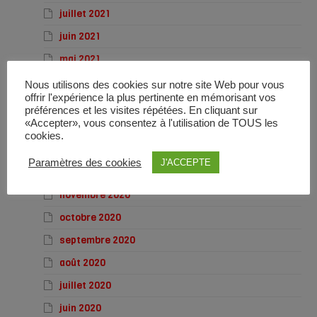
juillet 2021
juin 2021
mai 2021
avril 2021
Nous utilisons des cookies sur notre site Web pour vous
offrir l'expérience la plus pertinente en mémorisant vos
mars 2021
préférences et les visites répétées. En cliquant sur
«Accepter», vous consentez à l'utilisation de TOUS les
février 2021
cookies.
janvier 2021
Paramètres des cookies
J'ACCEPTE
décembre 2020
novembre 2020
octobre 2020
septembre 2020
août 2020
juillet 2020
juin 2020