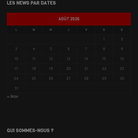
LES NEWS PAR DATES
AOÛT 2026
L
M
M
J
V
S
D
1
2
3
4
5
6
7
8
9
10
11
12
13
14
15
16
17
18
19
20
21
22
23
24
25
26
27
28
29
30
31
« Nov
QUI SOMMES-NOUS ?