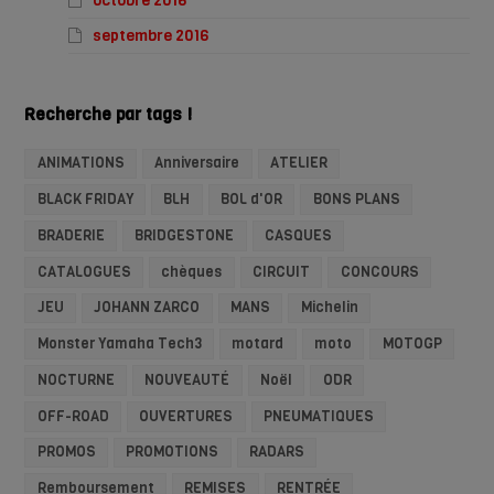
octobre 2016
septembre 2016
Recherche par tags !
ANIMATIONS
Anniversaire
ATELIER
BLACK FRIDAY
BLH
BOL d'OR
BONS PLANS
BRADERIE
BRIDGESTONE
CASQUES
CATALOGUES
chèques
CIRCUIT
CONCOURS
JEU
JOHANN ZARCO
MANS
Michelin
Monster Yamaha Tech3
motard
moto
MOTOGP
NOCTURNE
NOUVEAUTÉ
Noël
ODR
OFF-ROAD
OUVERTURES
PNEUMATIQUES
PROMOS
PROMOTIONS
RADARS
Remboursement
REMISES
RENTRÉE