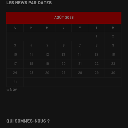
LES NEWS PAR DATES
AOÛT 2026
L
M
M
J
V
S
D
1
2
3
4
5
6
7
8
9
10
11
12
13
14
15
16
17
18
19
20
21
22
23
24
25
26
27
28
29
30
31
« Nov
QUI SOMMES-NOUS ?