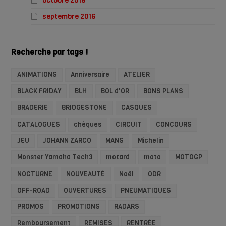
octobre 2016
septembre 2016
Recherche par tags !
ANIMATIONS
Anniversaire
ATELIER
BLACK FRIDAY
BLH
BOL d'OR
BONS PLANS
BRADERIE
BRIDGESTONE
CASQUES
CATALOGUES
chèques
CIRCUIT
CONCOURS
JEU
JOHANN ZARCO
MANS
Michelin
Monster Yamaha Tech3
motard
moto
MOTOGP
NOCTURNE
NOUVEAUTÉ
Noël
ODR
OFF-ROAD
OUVERTURES
PNEUMATIQUES
PROMOS
PROMOTIONS
RADARS
Remboursement
REMISES
RENTRÉE