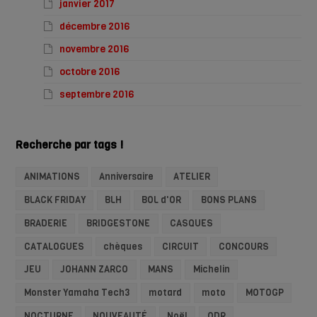
janvier 2017
décembre 2016
novembre 2016
octobre 2016
septembre 2016
Recherche par tags !
ANIMATIONS
Anniversaire
ATELIER
BLACK FRIDAY
BLH
BOL d'OR
BONS PLANS
BRADERIE
BRIDGESTONE
CASQUES
CATALOGUES
chèques
CIRCUIT
CONCOURS
JEU
JOHANN ZARCO
MANS
Michelin
Monster Yamaha Tech3
motard
moto
MOTOGP
NOCTURNE
NOUVEAUTÉ
Noël
ODR