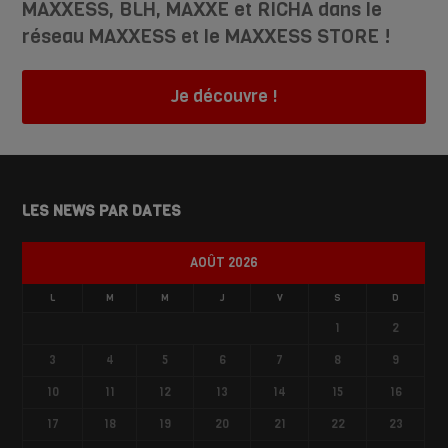
MAXXESS, BLH, MAXXE et RICHA dans le
réseau MAXXESS et le MAXXESS STORE !
Je découvre !
LES NEWS PAR DATES
AOÛT 2026
L
M
M
J
V
S
D
1
2
3
4
5
6
7
8
9
10
11
12
13
14
15
16
17
18
19
20
21
22
23