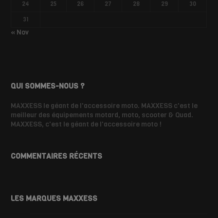
24
25
26
27
28
29
30
31
« Nov
QUI SOMMES-NOUS ?
MAXXESS le géant de l'accessoire moto. MAXXESS c'est le
meilleur des équipements motard, moto, scooter & Quad.
MAXXESS, c'est le géant de l'accessoire moto !
COMMENTAIRES RÉCENTS
LES MARQUES MAXXESS