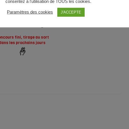
consentez à l'utilisation de TOUS les cookies.
 Train de Pneus
MICHELIN ROAD 5
ou
POWER RS
,
Paramètres des cookies
J'ACCEPTE
e ci-dessous pour valider votre participation !
Bonne chance à tous 😉
ncours fini, tirage au sort
dans les prochains jours
🤞