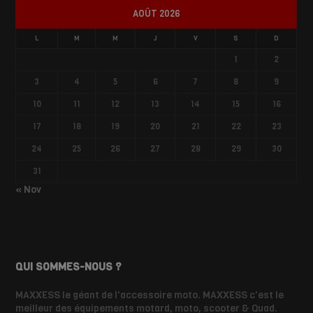
AOÛT 2026
L
M
M
J
V
S
D
1
2
3
4
5
6
7
8
9
10
11
12
13
14
15
16
17
18
19
20
21
22
23
24
25
26
27
28
29
30
31
« Nov
QUI SOMMES-NOUS ?
MAXXESS le géant de l'accessoire moto. MAXXESS c'est le
meilleur des équipements motard, moto, scooter & Quad.