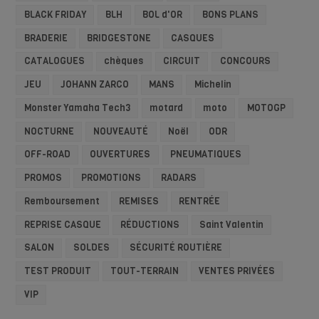
BLACK FRIDAY
BLH
BOL d'OR
BONS PLANS
BRADERIE
BRIDGESTONE
CASQUES
CATALOGUES
chèques
CIRCUIT
CONCOURS
JEU
JOHANN ZARCO
MANS
Michelin
Monster Yamaha Tech3
motard
moto
MOTOGP
NOCTURNE
NOUVEAUTÉ
Noël
ODR
OFF-ROAD
OUVERTURES
PNEUMATIQUES
PROMOS
PROMOTIONS
RADARS
Remboursement
REMISES
RENTRÉE
REPRISE CASQUE
RÉDUCTIONS
Saint Valentin
SALON
SOLDES
SÉCURITÉ ROUTIÈRE
TEST PRODUIT
TOUT-TERRAIN
VENTES PRIVÉES
VIP