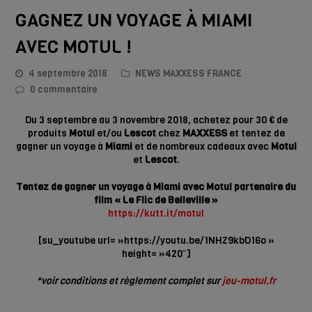
GAGNEZ UN VOYAGE À MIAMI
AVEC MOTUL !
4 septembre 2018
NEWS MAXXESS FRANCE
0 commentaire
Du 3 septembre au 3 novembre 2018, achetez pour 30 € de
produits
Motul
et/ou
Lescot
chez
MAXXESS
et tentez de
gagner un voyage à
Miami
et de nombreux cadeaux avec
Motul
et
Lescot
.
Tentez de gagner un voyage à Miami avec Motul partenaire du
film « Le Flic de Belleville »
https://kutt.it/motul
[su_youtube url= »https://youtu.be/1NHZ9kbD16o »
height= »420″]
*voir conditions et règlement complet sur
jeu-motul.fr