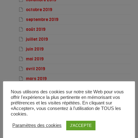
octobre 2019
septembre 2019
août 2019
juillet 2019
juin 2019
mai 2019
avril 2019
mars 2019
février 2019
Nous utilisons des cookies sur notre site Web pour vous
offrir l'expérience la plus pertinente en mémorisant vos
janvier 2019
préférences et les visites répétées. En cliquant sur
décembre 2018
«Accepter», vous consentez à l'utilisation de TOUS les
cookies.
novembre 2018
Paramètres des cookies
J'ACCEPTE
octobre 2018
septembre 2018