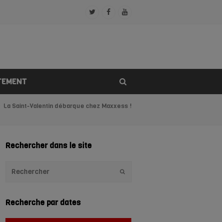
Twitter
Facebook
Youtube
Profile
Profile
Profile
TEMENT
La Saint-Valentin débarque chez Maxxess !
Rechercher dans le site
Envoyer
Recherche par dates