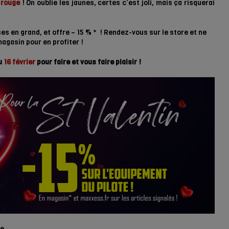
 rouge
! On oublie les jaunes, certes c’est joli, mais ça risquerai
es en grand, et offre – 15 % * ! Rendez-vous sur le store et ne
agasin pour en profiter !
u
16 février
pour faire et vous faire plaisir !
e.