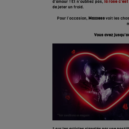
d’amour ! Et n’oubliez pas,
la rose c’est
de jeter un froid.
Pour l’occasion,
Maxxess
voit les chos
m
Vous avez jusqu’a
* sur les articles signalés par une pastill