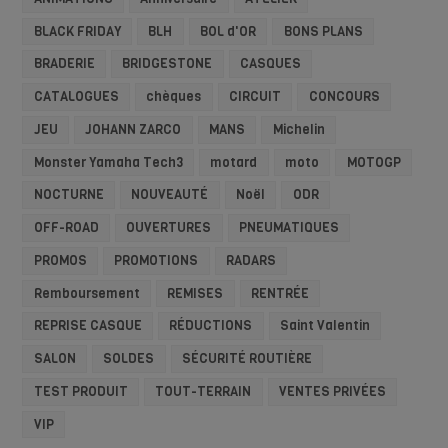
BLACK FRIDAY
BLH
BOL d'OR
BONS PLANS
BRADERIE
BRIDGESTONE
CASQUES
CATALOGUES
chèques
CIRCUIT
CONCOURS
JEU
JOHANN ZARCO
MANS
Michelin
Monster Yamaha Tech3
motard
moto
MOTOGP
NOCTURNE
NOUVEAUTÉ
Noël
ODR
OFF-ROAD
OUVERTURES
PNEUMATIQUES
PROMOS
PROMOTIONS
RADARS
Remboursement
REMISES
RENTRÉE
REPRISE CASQUE
RÉDUCTIONS
Saint Valentin
SALON
SOLDES
SÉCURITÉ ROUTIÈRE
TEST PRODUIT
TOUT-TERRAIN
VENTES PRIVÉES
VIP