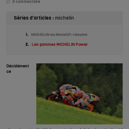
0 commentaire
Séries d'articles :
michelin
1.
MICHELIN au MotoGP: résumé
2.
Les gammes MICHELIN Power
Décidément
ce