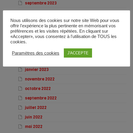
septembre 2023
juillet 2023
Nous utilisons des cookies sur notre site Web pour vous
juin 2023
offrir l'expérience la plus pertinente en mémorisant vos
mai 2023
préférences et les visites répétées. En cliquant sur
«Accepter», vous consentez à l'utilisation de TOUS les
avril 2023
cookies.
mars 2023
Paramètres des cookies
J'ACCEPTE
février 2023
janvier 2023
novembre 2022
octobre 2022
septembre 2022
juillet 2022
juin 2022
mai 2022