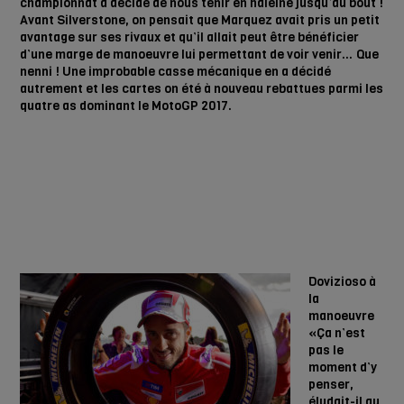
championnat a décidé de nous tenir en haleine jusqu’au bout !
Avant Silverstone, on pensait que Marquez avait pris un petit
avantage sur ses rivaux et qu’il allait peut être bénéficier
d’une marge de manoeuvre lui permettant de voir venir… Que
nenni ! Une improbable casse mécanique en a décidé
autrement et les cartes on été à nouveau rebattues parmi les
quatre as dominant le MotoGP 2017.
Dovizioso à
la
manoeuvre
«Ça n’est
pas le
moment d’y
penser,
éludait-il au