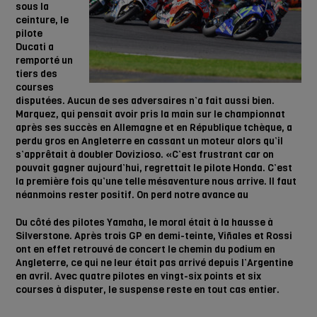
sous la
ceinture, le
pilote
Ducati a
remporté un
tiers des
courses
disputées. Aucun de ses adversaires n’a fait aussi bien.
Marquez, qui pensait avoir pris la main sur le
championnat
après ses succès en Allemagne et en République tchèque, a
perdu gros en Angleterre
en cassant un moteur alors qu’il
s’apprêtait à doubler Dovizioso. «C’est frustrant car on
pouvait gagner
aujourd’hui, regrettait le pilote Honda. C’est
la première fois qu’une telle mésaventure nous arrive. Il faut
néanmoins rester positif. On perd notre avance au
Du côté des pilotes Yamaha, le moral était à la hausse à
Silverstone. Après trois GP en demi-teinte, Viñales
et Rossi
ont en effet retrouvé de concert le chemin du podium en
Angleterre, ce qui ne leur était pas arrivé
depuis l’Argentine
en avril. Avec quatre pilotes en vingt-six points et six
courses à disputer,
le suspense reste en tout cas entier.