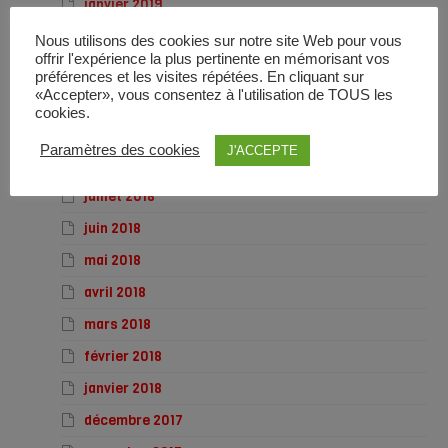
janvier 2019
décembre 2018
Nous utilisons des cookies sur notre site Web pour vous
offrir l'expérience la plus pertinente en mémorisant vos
novembre 2018
préférences et les visites répétées. En cliquant sur
«Accepter», vous consentez à l'utilisation de TOUS les
octobre 2018
cookies.
septembre 2018
Paramètres des cookies
J'ACCEPTE
août 2018
juillet 2018
juin 2018
mai 2018
avril 2018
mars 2018
février 2018
janvier 2018
décembre 2017