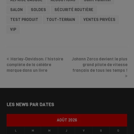
SALON
SOLDES
SÉCURITÉ ROUTIÈRE
TEST PRODUIT
TOUT-TERRAIN
VENTES PRIVÉES
VIP
Harley-Davidson: l’histoire
Johann Zarco devient le plus
complète de la célèbre
grand pilote de vitesse
marque dans un livre
français de tous les temps !
LES NEWS PAR DATES
AOÛT 2026
L
M
M
J
V
S
D