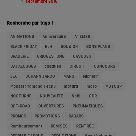
septembre 2016
Recherche par tags !
ANIMATIONS
Anniversaire
ATELIER
BLACK FRIDAY
BLH
BOL d'OR
BONS PLANS
BRADERIE
BRIDGESTONE
CASQUES
CATALOGUES
chèques
CIRCUIT
CONCOURS
JEU
JOHANN ZARCO
MANS
Michelin
Monster Yamaha Tech3
motard
moto
MOTOGP
NOCTURNE
NOUVEAUTÉ
Noël
ODR
OFF-ROAD
OUVERTURES
PNEUMATIQUES
PROMOS
PROMOTIONS
RADARS
Remboursement
REMISES
RENTRÉE
REPRISE CASQUE
RÉDUCTIONS
Saint Valentin