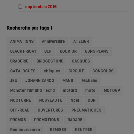
septembre 2016
Recherche par tags !
ANIMATIONS
Anniversaire
ATELIER
BLACK FRIDAY
BLH
BOL d'OR
BONS PLANS
BRADERIE
BRIDGESTONE
CASQUES
CATALOGUES
chèques
CIRCUIT
CONCOURS
JEU
JOHANN ZARCO
MANS
Michelin
Monster Yamaha Tech3
motard
moto
MOTOGP
NOCTURNE
NOUVEAUTÉ
Noël
ODR
OFF-ROAD
OUVERTURES
PNEUMATIQUES
PROMOS
PROMOTIONS
RADARS
Remboursement
REMISES
RENTRÉE