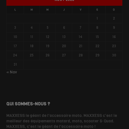
L
M
M
J
V
S
D
1
2
3
4
5
6
7
8
9
10
11
12
13
14
15
16
17
18
19
20
21
22
23
24
25
26
27
28
29
30
31
« Nov
QUI SOMMES-NOUS ?
MAXXESS le géant de l'accessoire moto. MAXXESS c'est le
meilleur des équipements motard, moto, scooter & Quad.
MAXXESS, c'est le géant de l'accessoire moto !