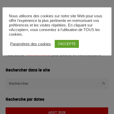
Merci de partager cela.
Nous utilisons des cookies sur notre site Web pour vous
offrir l'expérience la plus pertinente en mémorisant vos
Tweet
Partager
préférences et les visites répétées. En cliquant sur
«Accepter», vous consentez à l'utilisation de TOUS les
cookies.
Paramètres des cookies
J'ACCEPTE
Laisser un commentaire
Vous devez
vous connecter
pour publier un commentaire.
Rechercher dans le site
Envoye
Recherche par dates
AOÛT 2026