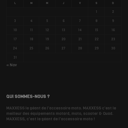
L
M
M
J
V
S
D
1
2
3
4
5
6
7
8
9
10
11
12
13
14
15
16
17
18
19
20
21
22
23
24
25
26
27
28
29
30
31
« Nov
QUI SOMMES-NOUS ?
MAXXESS le géant de l'accessoire moto. MAXXESS c'est le
meilleur des équipements motard, moto, scooter & Quad.
MAXXESS, c'est le géant de l'accessoire moto !