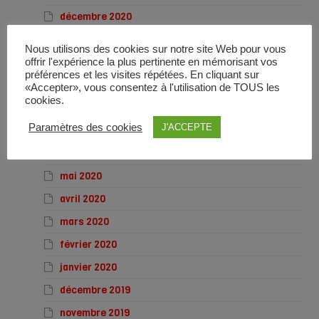
décembre 2020
novembre 2020
Nous utilisons des cookies sur notre site Web pour vous
octobre 2020
offrir l'expérience la plus pertinente en mémorisant vos
préférences et les visites répétées. En cliquant sur
septembre 2020
«Accepter», vous consentez à l'utilisation de TOUS les
cookies.
août 2020
Paramètres des cookies
J'ACCEPTE
juillet 2020
juin 2020
mai 2020
avril 2020
mars 2020
février 2020
janvier 2020
décembre 2019
novembre 2019