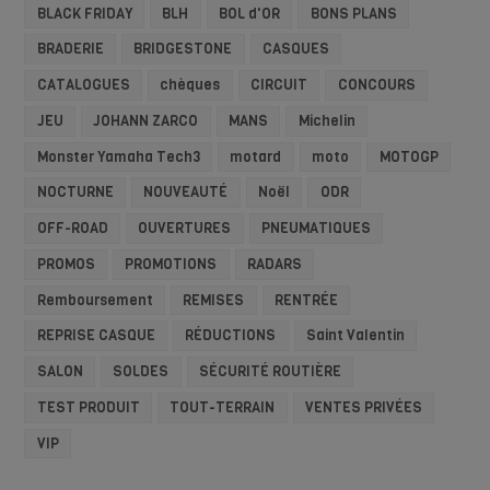
BLACK FRIDAY
BLH
BOL d'OR
BONS PLANS
BRADERIE
BRIDGESTONE
CASQUES
CATALOGUES
chèques
CIRCUIT
CONCOURS
JEU
JOHANN ZARCO
MANS
Michelin
Monster Yamaha Tech3
motard
moto
MOTOGP
NOCTURNE
NOUVEAUTÉ
Noël
ODR
OFF-ROAD
OUVERTURES
PNEUMATIQUES
PROMOS
PROMOTIONS
RADARS
Remboursement
REMISES
RENTRÉE
REPRISE CASQUE
RÉDUCTIONS
Saint Valentin
SALON
SOLDES
SÉCURITÉ ROUTIÈRE
TEST PRODUIT
TOUT-TERRAIN
VENTES PRIVÉES
VIP