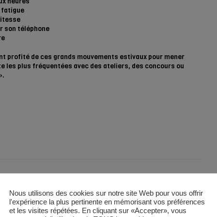
eux heures
 fatigue
vitesse
er son téléphone
re
 ont profité de ces grands mouvements estivaux pour mener
te les plus fréquentées avec des ateliers, des concours ou
».
Nous utilisons des cookies sur notre site Web pour vous offrir
l'expérience la plus pertinente en mémorisant vos préférences
et les visites répétées. En cliquant sur «Accepter», vous