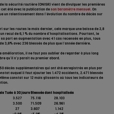
de la sécurité routière (ONISR) vient de divulguer les premières
 cet été avec la publication de
son baromètre mensuel
. On
que un ralentissement dans l’évolution du nombre de décès sur
ri sur les routes le mois dernier, cela marque une baisse de 2,8
un recul de 6,1 % du nombre d’hospitalisations. Pourtant, le
 sa part en augmentation avec 41 cas recensés en plus, tous
e 3,6% avec 236 blessés de plus que l’année dernière.
e amélioration, il ne faut pas oublier de regarder à plus long
bre qu’il n’y parait au premier abord.
i 50 décès supplémentaires qui ont été enregistrés en plus par
nstat auquel il faut ajouter les 1.472 accidents, 2.471 blessés
Même constat sur 12 mois glissants où tous les indicateurs de
tion.
els
Tués à 30 jours
Blessés
dont hospitalisés
3.527
75.116
28.103
3.500
71.509
26.961
27
3.607
1.142