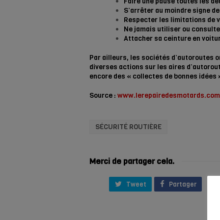
Faire une pause toutes les d
S’arrêter au moindre signe de
Respecter les limitations de 
Ne jamais utiliser ou consult
Attacher sa ceinture en voitu
Par ailleurs, les sociétés d’autoroutes
diverses actions sur les aires d’autorou
encore des « collectes de bonnes idées 
Source :
www.lerepairedesmotards.com
SÉCURITÉ ROUTIÈRE
Merci de partager cela.
Tweet
Partager