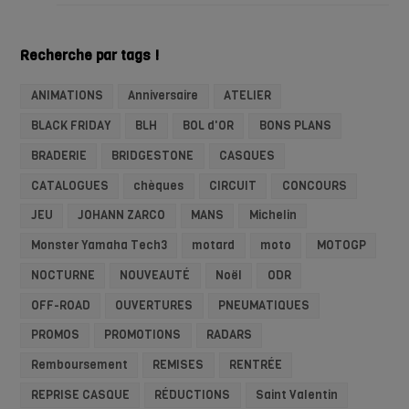
Recherche par tags !
ANIMATIONS
Anniversaire
ATELIER
BLACK FRIDAY
BLH
BOL d'OR
BONS PLANS
BRADERIE
BRIDGESTONE
CASQUES
CATALOGUES
chèques
CIRCUIT
CONCOURS
JEU
JOHANN ZARCO
MANS
Michelin
Monster Yamaha Tech3
motard
moto
MOTOGP
NOCTURNE
NOUVEAUTÉ
Noël
ODR
OFF-ROAD
OUVERTURES
PNEUMATIQUES
PROMOS
PROMOTIONS
RADARS
Remboursement
REMISES
RENTRÉE
REPRISE CASQUE
RÉDUCTIONS
Saint Valentin