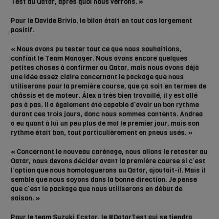
Test au Qatar, après quoi nous verrons. »
Pour le Davide Brivio, le bilan était en tout cas largement
positif.
« Nous avons pu tester tout ce que nous souhaitions,
confiait le Team Manager. Nous avons encore quelques
petites choses à confirmer au Qatar, mais nous avons déjà
une idée assez claire concernant le package que nous
utiliserons pour la première course, que ça soit en termes de
châssis et de moteur. Álex a très bien travaillé, il y est allé
pas à pas. Il a également été capable d’avoir un bon rythme
durant ces trois jours, donc nous sommes contents. Andrea
a eu quant à lui un peu plus de mal le premier jour, mais son
rythme était bon, tout particulièrement en pneus usés. »
« Concernant le nouveau carénage, nous allons le retester au
Qatar, nous devons décider avant la première course si c’est
l’option que nous homologuerons au Qatar, ajoutait-il. Mais il
semble que nous soyons dans la bonne direction. Je pense
que c’est le package que nous utiliserons en début de
saison. »
Pour le team Suzuki Ecstar, le #QatarTest qui se tiendra