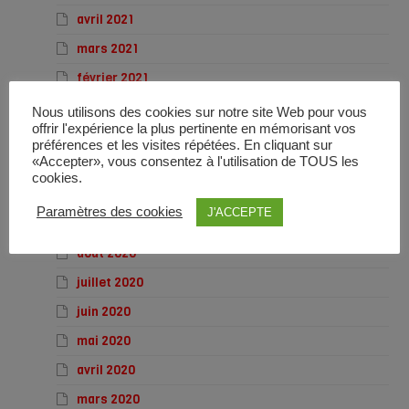
avril 2021
mars 2021
février 2021
janvier 2021
Nous utilisons des cookies sur notre site Web pour vous
offrir l'expérience la plus pertinente en mémorisant vos
décembre 2020
préférences et les visites répétées. En cliquant sur
«Accepter», vous consentez à l'utilisation de TOUS les
novembre 2020
cookies.
octobre 2020
Paramètres des cookies
J'ACCEPTE
septembre 2020
août 2020
juillet 2020
juin 2020
mai 2020
avril 2020
mars 2020