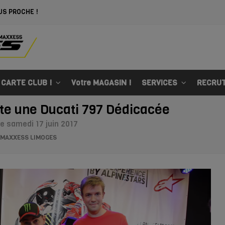
US PROCHE !
 CARTE CLUB !
Votre MAGASIN !
SERVICES
RECRU
te une Ducati 797 Dédicacée
 samedi 17 juin 2017
 / MAXXESS LIMOGES