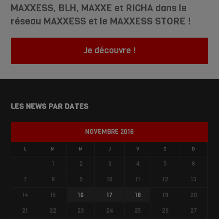
MAXXESS, BLH, MAXXE et RICHA dans le
réseau MAXXESS et le MAXXESS STORE !
Je découvre !
LES NEWS PAR DATES
NOVEMBRE 2016
L
M
M
J
V
S
D
1
2
3
4
5
6
7
8
9
10
11
12
13
14
15
16
17
18
19
20
21
22
23
24
25
26
27