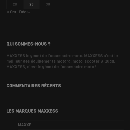
28
29
30
« Oct
Déc »
QUI SOMMES-NOUS ?
MAXXESS le géant de l'accessoire moto. MAXXESS c'est le
meilleur des équipements motard, moto, scooter & Quad.
MAXXESS, c'est le géant de l'accessoire moto !
COMMENTAIRES RÉCENTS
LES MARQUES MAXXESS
MAXXE