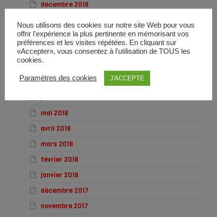
décembre 2018
novembre 2018
Nous utilisons des cookies sur notre site Web pour vous
offrir l'expérience la plus pertinente en mémorisant vos
octobre 2018
préférences et les visites répétées. En cliquant sur
septembre 2018
«Accepter», vous consentez à l'utilisation de TOUS les
cookies.
août 2018
Paramètres des cookies
J'ACCEPTE
juillet 2018
juin 2018
mai 2018
avril 2018
mars 2018
février 2018
janvier 2018
décembre 2017
novembre 2017