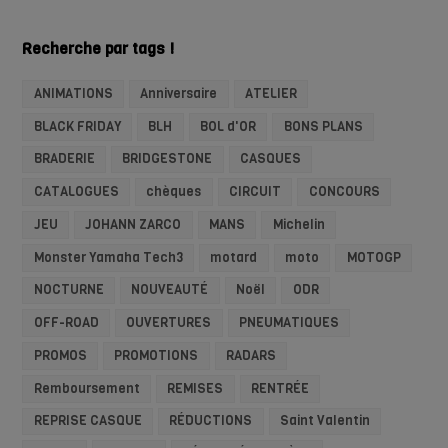
Recherche par tags !
ANIMATIONS
Anniversaire
ATELIER
BLACK FRIDAY
BLH
BOL d'OR
BONS PLANS
BRADERIE
BRIDGESTONE
CASQUES
CATALOGUES
chèques
CIRCUIT
CONCOURS
JEU
JOHANN ZARCO
MANS
Michelin
Monster Yamaha Tech3
motard
moto
MOTOGP
NOCTURNE
NOUVEAUTÉ
Noël
ODR
OFF-ROAD
OUVERTURES
PNEUMATIQUES
PROMOS
PROMOTIONS
RADARS
Remboursement
REMISES
RENTRÉE
REPRISE CASQUE
RÉDUCTIONS
Saint Valentin