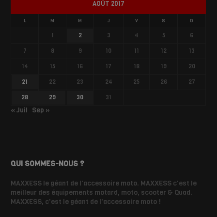
AOÛT 2017
L
M
M
J
V
S
D
1
2
3
4
5
6
7
8
9
10
11
12
13
14
15
16
17
18
19
20
21
22
23
24
25
26
27
28
29
30
31
« Juil
Sep »
QUI SOMMES-NOUS ?
MAXXESS le géant de l'accessoire moto. MAXXESS c'est le
meilleur des équipements motard, moto, scooter & Quad.
MAXXESS, c'est le géant de l'accessoire moto !