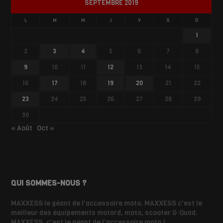
SEPTEMBRE 2019
L
M
M
J
V
S
D
1
2
3
4
5
6
7
8
9
10
11
12
13
14
15
16
17
18
19
20
21
22
23
24
25
26
27
28
29
30
« Août
Oct »
QUI SOMMES-NOUS ?
MAXXESS le géant de l'accessoire moto. MAXXESS c'est le
meilleur des équipements motard, moto, scooter & Quad.
MAXXESS, c'est le géant de l'accessoire moto !