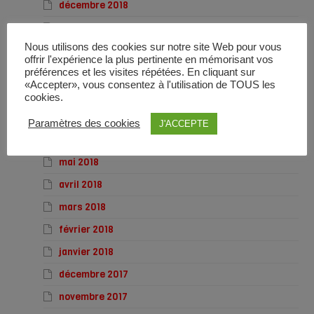
décembre 2018
novembre 2018
Nous utilisons des cookies sur notre site Web pour vous
octobre 2018
offrir l'expérience la plus pertinente en mémorisant vos
septembre 2018
préférences et les visites répétées. En cliquant sur
«Accepter», vous consentez à l'utilisation de TOUS les
août 2018
cookies.
juillet 2018
Paramètres des cookies
J'ACCEPTE
juin 2018
mai 2018
avril 2018
mars 2018
février 2018
janvier 2018
décembre 2017
novembre 2017