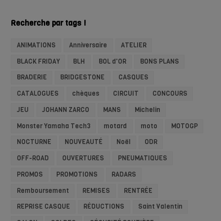
Recherche par tags !
ANIMATIONS
Anniversaire
ATELIER
BLACK FRIDAY
BLH
BOL d'OR
BONS PLANS
BRADERIE
BRIDGESTONE
CASQUES
CATALOGUES
chèques
CIRCUIT
CONCOURS
JEU
JOHANN ZARCO
MANS
Michelin
Monster Yamaha Tech3
motard
moto
MOTOGP
NOCTURNE
NOUVEAUTÉ
Noël
ODR
OFF-ROAD
OUVERTURES
PNEUMATIQUES
PROMOS
PROMOTIONS
RADARS
Remboursement
REMISES
RENTRÉE
REPRISE CASQUE
RÉDUCTIONS
Saint Valentin