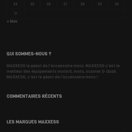
24
25
26
27
28
29
30
31
« Nov
QUI SOMMES-NOUS ?
MAXXESS le géant de l'accessoire moto. MAXXESS c'est le
meilleur des équipements motard, moto, scooter & Quad.
MAXXESS, c'est le géant de l'accessoire moto !
COMMENTAIRES RÉCENTS
LES MARQUES MAXXESS