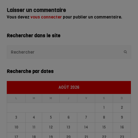
Laisser un commentaire
Vous devez
vous connecter
pour publier un commentaire.
Rechercher dans le site
Envoye
Recherche par dates
AOÛT 2026
L
M
M
J
V
S
D
1
2
3
4
5
6
7
8
9
10
11
12
13
14
15
16
17
18
19
20
21
22
23