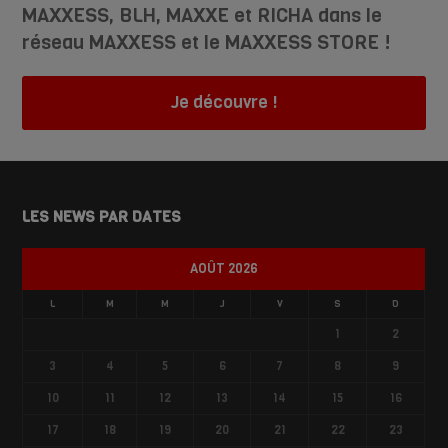
MAXXESS, BLH, MAXXE et RICHA dans le
réseau MAXXESS et le MAXXESS STORE !
Je découvre !
LES NEWS PAR DATES
AOÛT 2026
L
M
M
J
V
S
D
1
2
3
4
5
6
7
8
9
10
11
12
13
14
15
16
17
18
19
20
21
22
23