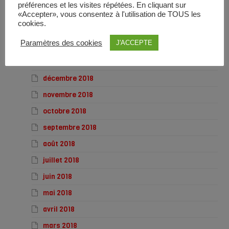
préférences et les visites répétées. En cliquant sur
avril 2019
«Accepter», vous consentez à l'utilisation de TOUS les
cookies.
mars 2019
Paramètres des cookies
J'ACCEPTE
février 2019
janvier 2019
décembre 2018
novembre 2018
octobre 2018
septembre 2018
août 2018
juillet 2018
juin 2018
mai 2018
avril 2018
mars 2018