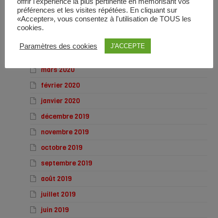
offrir l'expérience la plus pertinente en mémorisant vos
juillet 2020
préférences et les visites répétées. En cliquant sur
«Accepter», vous consentez à l'utilisation de TOUS les
juin 2020
cookies.
mai 2020
Paramètres des cookies
J'ACCEPTE
avril 2020
mars 2020
février 2020
janvier 2020
décembre 2019
novembre 2019
octobre 2019
septembre 2019
août 2019
juillet 2019
juin 2019