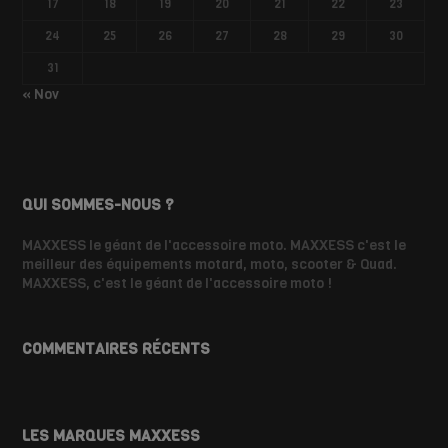
17
18
19
20
21
22
23
24
25
26
27
28
29
30
31
« Nov
QUI SOMMES-NOUS ?
MAXXESS le géant de l'accessoire moto. MAXXESS c'est le
meilleur des équipements motard, moto, scooter & Quad.
MAXXESS, c'est le géant de l'accessoire moto !
COMMENTAIRES RÉCENTS
LES MARQUES MAXXESS