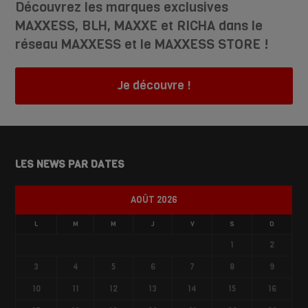
Découvrez les marques exclusives
MAXXESS, BLH, MAXXE et RICHA dans le
réseau MAXXESS et le MAXXESS STORE !
Je découvre !
LES NEWS PAR DATES
AOÛT 2026
L
M
M
J
V
S
D
1
2
3
4
5
6
7
8
9
10
11
12
13
14
15
16