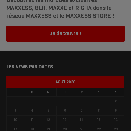
Découvrez les marques exclusives
MAXXESS, BLH, MAXXE et RICHA dans le
réseau MAXXESS et le MAXXESS STORE !
Je découvre !
LES NEWS PAR DATES
AOÛT 2026
L
M
M
J
V
S
D
1
2
3
4
5
6
7
8
9
10
11
12
13
14
15
16
17
18
19
20
21
22
23