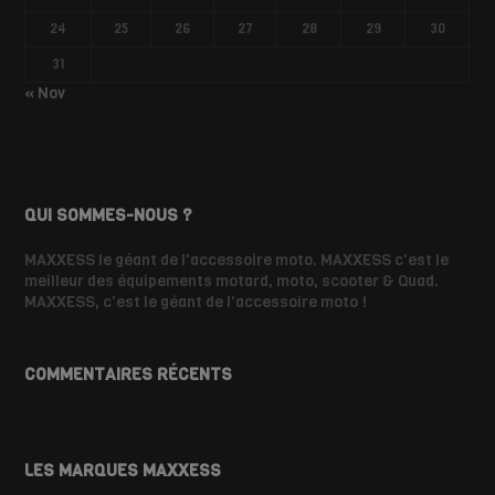
24
25
26
27
28
29
30
31
« Nov
QUI SOMMES-NOUS ?
MAXXESS le géant de l'accessoire moto. MAXXESS c'est le
meilleur des équipements motard, moto, scooter & Quad.
MAXXESS, c'est le géant de l'accessoire moto !
COMMENTAIRES RÉCENTS
LES MARQUES MAXXESS