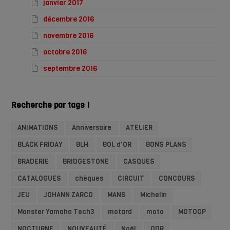
janvier 2017
décembre 2016
novembre 2016
octobre 2016
septembre 2016
Recherche par tags !
ANIMATIONS
Anniversaire
ATELIER
BLACK FRIDAY
BLH
BOL d'OR
BONS PLANS
BRADERIE
BRIDGESTONE
CASQUES
CATALOGUES
chèques
CIRCUIT
CONCOURS
JEU
JOHANN ZARCO
MANS
Michelin
Monster Yamaha Tech3
motard
moto
MOTOGP
NOCTURNE
NOUVEAUTÉ
Noël
ODR