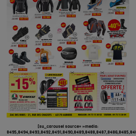
[su_carousel source= »media:
8495,8494,8493,8492,8491,8490,8489,8488,8487,8486,8485,84