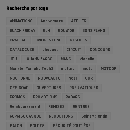
Recherche par tags !
ANIMATIONS
Anniversaire
ATELIER
BLACK FRIDAY
BLH
BOL d'OR
BONS PLANS
BRADERIE
BRIDGESTONE
CASQUES
CATALOGUES
chèques
CIRCUIT
CONCOURS
JEU
JOHANN ZARCO
MANS
Michelin
Monster Yamaha Tech3
motard
moto
MOTOGP
NOCTURNE
NOUVEAUTÉ
Noël
ODR
OFF-ROAD
OUVERTURES
PNEUMATIQUES
PROMOS
PROMOTIONS
RADARS
Remboursement
REMISES
RENTRÉE
REPRISE CASQUE
RÉDUCTIONS
Saint Valentin
SALON
SOLDES
SÉCURITÉ ROUTIÈRE