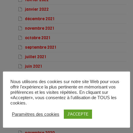
janvier 2022
décembre 2021
novembre 2021
octobre 2021
septembre 2021
juillet 2021
juin 2021
mai 2021
Nous utilisons des cookies sur notre site Web pour vous
avril 2021
offrir l'expérience la plus pertinente en mémorisant vos
préférences et les visites répétées. En cliquant sur
mars 2021
«Accepter», vous consentez à l'utilisation de TOUS les
cookies.
février 2021
janvier 2021
Paramètres des cookies
J'ACCEPTE
décembre 2020
novembre 2020