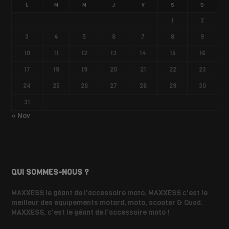
L
M
M
J
V
S
D
1
2
3
4
5
6
7
8
9
10
11
12
13
14
15
16
17
18
19
20
21
22
23
24
25
26
27
28
29
30
31
« Nov
QUI SOMMES-NOUS ?
MAXXESS le géant de l'accessoire moto. MAXXESS c'est le
meilleur des équipements motard, moto, scooter & Quad.
MAXXESS, c'est le géant de l'accessoire moto !