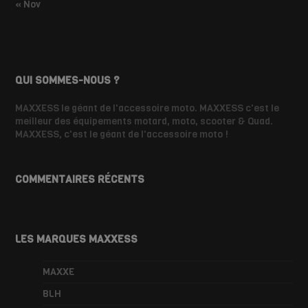
« Nov
QUI SOMMES-NOUS ?
MAXXESS le géant de l'accessoire moto. MAXXESS c'est le
meilleur des équipements motard, moto, scooter & Quad.
MAXXESS, c'est le géant de l'accessoire moto !
COMMENTAIRES RÉCENTS
LES MARQUES MAXXESS
MAXXE
BLH