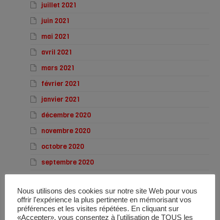
juillet 2021
juin 2021
mai 2021
avril 2021
mars 2021
février 2021
janvier 2021
décembre 2020
novembre 2020
octobre 2020
septembre 2020
août 2020
Nous utilisons des cookies sur notre site Web pour vous
juillet 2020
offrir l'expérience la plus pertinente en mémorisant vos
juin 2020
préférences et les visites répétées. En cliquant sur
«Accepter», vous consentez à l'utilisation de TOUS les