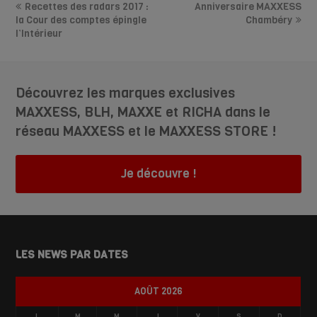
Recettes des radars 2017 :
Anniversaire MAXXESS
la Cour des comptes épingle
Chambéry
l’Intérieur
Découvrez les marques exclusives
MAXXESS, BLH, MAXXE et RICHA dans le
réseau MAXXESS et le MAXXESS STORE !
Je découvre !
LES NEWS PAR DATES
AOÛT 2026
L
M
M
J
V
S
D