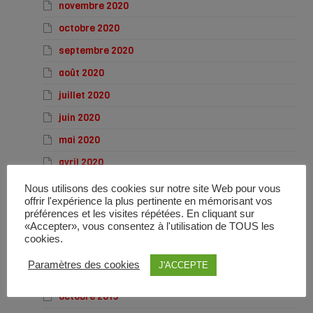
novembre 2020
octobre 2020
septembre 2020
août 2020
juillet 2020
juin 2020
mai 2020
avril 2020
mars 2020
Nous utilisons des cookies sur notre site Web pour vous
offrir l'expérience la plus pertinente en mémorisant vos
février 2020
préférences et les visites répétées. En cliquant sur
«Accepter», vous consentez à l'utilisation de TOUS les
janvier 2020
cookies.
décembre 2019
Paramètres des cookies
J'ACCEPTE
novembre 2019
octobre 2019