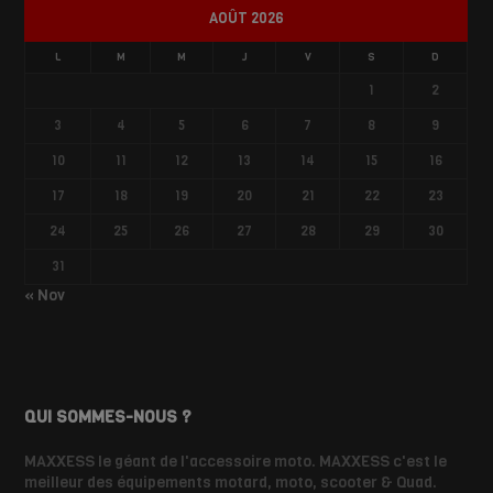
AOÛT 2026
L
M
M
J
V
S
D
1
2
3
4
5
6
7
8
9
10
11
12
13
14
15
16
17
18
19
20
21
22
23
24
25
26
27
28
29
30
31
« Nov
QUI SOMMES-NOUS ?
MAXXESS le géant de l'accessoire moto. MAXXESS c'est le
meilleur des équipements motard, moto, scooter & Quad.