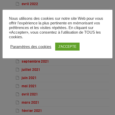
avril 2022
mars 2022
Nous utilisons des cookies sur notre site Web pour vous
février 2022
offrir l'expérience la plus pertinente en mémorisant vos
préférences et les visites répétées. En cliquant sur
janvier 2022
«Accepter», vous consentez à l'utilisation de TOUS les
décembre 2021
cookies.
novembre 2021
Paramètres des cookies
J'ACCEPTE
octobre 2021
septembre 2021
juillet 2021
juin 2021
mai 2021
avril 2021
mars 2021
février 2021