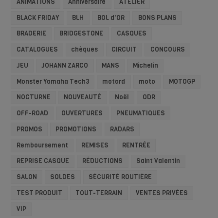
ANIMATIONS
Anniversaire
ATELIER
BLACK FRIDAY
BLH
BOL d'OR
BONS PLANS
BRADERIE
BRIDGESTONE
CASQUES
CATALOGUES
chèques
CIRCUIT
CONCOURS
JEU
JOHANN ZARCO
MANS
Michelin
Monster Yamaha Tech3
motard
moto
MOTOGP
NOCTURNE
NOUVEAUTÉ
Noël
ODR
OFF-ROAD
OUVERTURES
PNEUMATIQUES
PROMOS
PROMOTIONS
RADARS
Remboursement
REMISES
RENTRÉE
REPRISE CASQUE
RÉDUCTIONS
Saint Valentin
SALON
SOLDES
SÉCURITÉ ROUTIÈRE
TEST PRODUIT
TOUT-TERRAIN
VENTES PRIVÉES
VIP